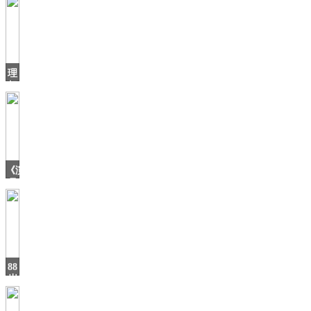
理
想
ONE
发
布
202
《演
员
请
就
位》
中
的
五
88
岁
老
奶