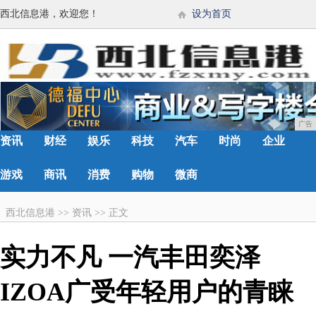
西北信息港，欢迎您！
设为首页
广告
资讯
财经
娱乐
科技
汽车
时尚
企业
游戏
商讯
消费
购物
微商
西北信息港
>>
资讯
>>
正文
实力不凡 一汽丰田奕泽
IZOA广受年轻用户的青睐