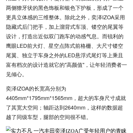
两侧獠牙状的黑色饰板和银色下护板，形成了一个
更具立体感的三维整体。除此之外，奕泽IZOA采用
隐藏式后门把手，加上溜背式车顶、镂空的尾翼等
设计，打造出近似双门跑车的动感气息。而锐利的
鹰眼LED前大灯、星空点阵式前格栅、大尺寸镂空
尾翼、独立于车身之外的LED悬浮式尾灯等上乘且
富有档次的设计造就它的"高颜值"，让年轻消费者一
见倾心。
奕泽IZOA的长宽高分别为
4405mm*1795mm*1565mm，超大的车身尺寸成就
了其宽大空间；轴距达到2640mm，这样的数据超
越了同级车型，腿部的空间很不错。