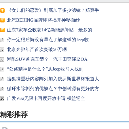
《女儿们的恋爱》到底加了多少滤镜？郑爽手
1
北汽BEIJING品牌即将揭开神秘面纱，
2
山东7家车企收获14亿新能源补贴，最多的
3
你一定很后悔没有早点了解这样的Jeep牧
4
北京奔驰年产首次突破50万辆
5
潮酷SUV首选车型？一汽丰田奕泽IZOA
6
“公路精神是什么？”从Jeep牧马人找到
7
搜狐携重磅内容阵列加入俄罗斯世界杯报道大
8
循环水除垢剂的优缺点？中创科源有更好的方
9
广发Visa无限卡再度开放申请 权益迎全
10
精彩推荐