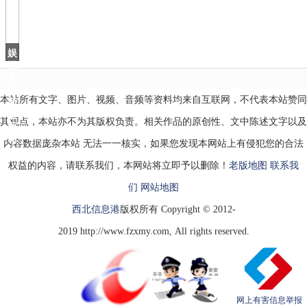
奶
以
邮
轮
娱
记
说：
宋
本站所有文字、图片、视频、音频等资料均来自互联网，不代表本站赞同
茜
进
其观点，本站亦不为其版权负责。相关作品的原创性、文中陈述文字以及
军
时
内容数据庞杂本站 无法一一核实，如果您发现本网站上有侵犯您的合法
尚
权益的内容，请联系我们，本网站将立即予以删除！
老版地图
联系我
们
网站地图
西北信息港
版权所有 Copyright © 2012-
2019 http://www.fzxmy.com, All rights reserved.
网上有害信息举报