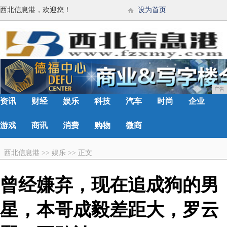
西北信息港，欢迎您！
设为首页
广告
资讯
财经
娱乐
科技
汽车
时尚
企业
游戏
商讯
消费
购物
微商
西北信息港
>>
娱乐
>>
正文
曾经嫌弃，现在追成狗的男
星，本哥成毅差距大，罗云