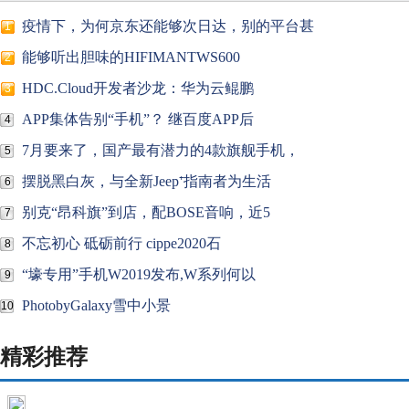
疫情下，为何京东还能够次日达，别的平台甚
1
能够听出胆味的HIFIMANTWS600
2
HDC.Cloud开发者沙龙：华为云鲲鹏
3
APP集体告别“手机”？ 继百度APP后
4
7月要来了，国产最有潜力的4款旗舰手机，
5
摆脱黑白灰，与全新Jeep⁺指南者为生活
6
别克“昂科旗”到店，配BOSE音响，近5
7
不忘初心 砥砺前行 cippe2020石
8
“壕专用”手机W2019发布,W系列何以
9
PhotobyGalaxy雪中小景
10
精彩推荐