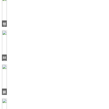
创
意
人
叶
子
Leaf
88
岁
老
奶
奶
以
邮
轮
娱
记
说：
宋