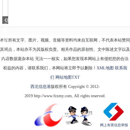
茜
进
军
时
《演
尚
员
请
就
本站所有文字、图片、视频、音频等资料均来自互联网，不代表本站赞同
位》
中
其观点，本站亦不为其版权负责。相关作品的原创性、文中陈述文字以及
的
五
内容数据庞杂本站 无法一一核实，如果您发现本网站上有侵犯您的合法
权益的内容，请联系我们，本网站将立即予以删除！
XML地图
联系我
们
网站地图
TXT
西北信息港
版权所有 Copyright © 2012-
2019 http://www.fzxmy.com, All rights reserved.
网上有害信息举报