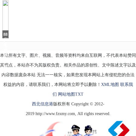
请
就
位》
中
的
五
88
岁
老
奶
本站所有文字、图片、视频、音频等资料均来自互联网，不代表本站赞同
奶
以
其观点，本站亦不为其版权负责。相关作品的原创性、文中陈述文字以及
邮
轮
内容数据庞杂本站 无法一一核实，如果您发现本网站上有侵犯您的合法
权益的内容，请联系我们，本网站将立即予以删除！
XML地图
联系我
们
网站地图
TXT
西北信息港
版权所有 Copyright © 2012-
2019 http://www.fzxmy.com, All rights reserved.