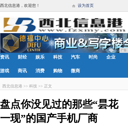
西北信息港，欢迎您！
设为首页
广告
资讯
财经
娱乐
科技
汽车
时尚
企业
游戏
商讯
消费
购物
微商
西北信息港
>>
科技
>>
正文
盘点你没见过的那些“昙花
一现”的国产手机厂商