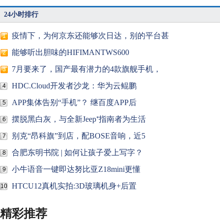
24小时排行
疫情下，为何京东还能够次日达，别的平台甚
1
能够听出胆味的HIFIMANTWS600
2
7月要来了，国产最有潜力的4款旗舰手机，
3
HDC.Cloud开发者沙龙：华为云鲲鹏
4
APP集体告别“手机”？ 继百度APP后
5
摆脱黑白灰，与全新Jeep⁺指南者为生活
6
别克“昂科旗”到店，配BOSE音响，近5
7
合肥东明书院 | 如何让孩子爱上写字？
8
小牛语音一键即达努比亚Z18mini更懂
9
HTCU12真机实拍:3D玻璃机身+后置
10
精彩推荐