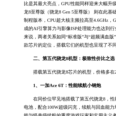
比是其最大亮点，GPU性能同样迎来大幅升
龙8至尊版（骁龙8 Gen 5至尊版） 则在
制程版本，CPU超大核主频拉高至4.6GHz
成的AI引擎算力与影像ISP处理能力也达到
来说，两者关系如同“标准版”与“超频满血版
款芯片的定位，搭载它们的机型也呈现了不
二、第五代骁龙8机型：极致性价比之选
搭载第五代骁龙8芯片的机型，价格多在20
1、一加Ace 6T：性能续航小钢炮
在同价位罕见地搭载了第五代骁龙8，性能
电池，配合100W超级闪充，续航与回血能
能与怪兽级续航的重度游戏玩家和实用主义