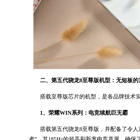
二、第五代骁龙8至尊版机型：无短板的
搭载至尊版芯片的机型，是各品牌技术实
1、荣耀WIN系列：电竞续航巨无霸
搭载第五代骁龙8至尊版，并配备了令人震
者”。其185Hz的超高刷新率电竞直屏，确