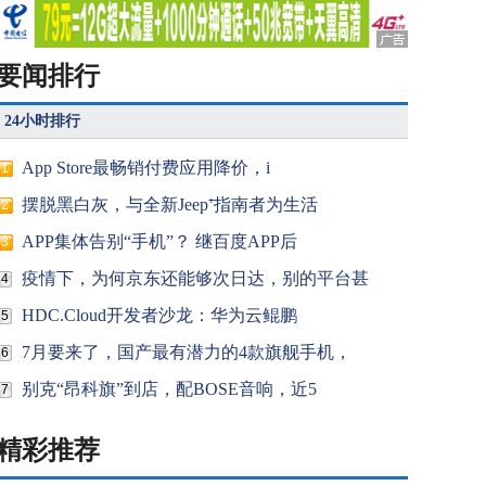
要闻排行
24小时排行
App Store最畅销付费应用降价，i
1
摆脱黑白灰，与全新Jeep⁺指南者为生活
2
APP集体告别“手机”？ 继百度APP后
3
疫情下，为何京东还能够次日达，别的平台甚
4
HDC.Cloud开发者沙龙：华为云鲲鹏
5
7月要来了，国产最有潜力的4款旗舰手机，
6
别克“昂科旗”到店，配BOSE音响，近5
7
精彩推荐