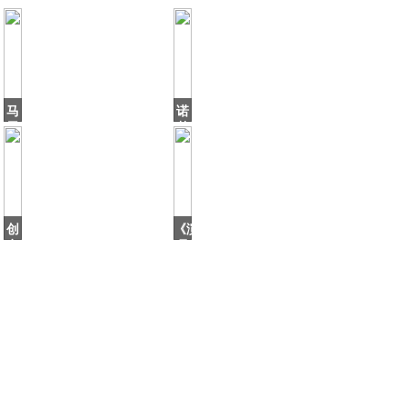
马
诺
思
基
纯
亚
蜡
的
像
「影
被
子
评“业
敌
界
人」
创
《演
意
员
人
请
叶
就
子
位》
Leaf
中
的
五