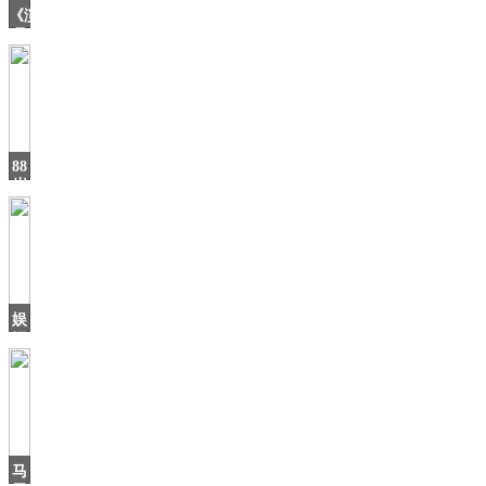
《演
员
请
就
位》
中
的
五
88
岁
老
奶
奶
以
邮
轮
娱
记
说：
宋
茜
进
军
时
马
尚