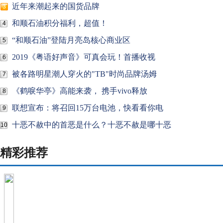
近年来潮起来的国货品牌
3
和顺石油积分福利，超值！
4
“和顺石油”登陆月亮岛核心商业区
5
2019《粤语好声音》可真会玩！首播收视
6
被各路明星潮人穿火的"TB"时尚品牌汤姆
7
《鹤唳华亭》高能来袭， 携手vivo释放
8
联想宣布：将召回15万台电池，快看看你电
9
十恶不赦中的首恶是什么？十恶不赦是哪十恶
10
精彩推荐