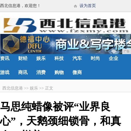
西北信息港，欢迎您！
设为首页
广告
资讯
财经
娱乐
科技
汽车
时尚
企业
游戏
商讯
消费
购物
微商
西北信息港
>>
娱乐
>>
正文
马思纯蜡像被评“业界良
心”，天鹅颈细锁骨，和真