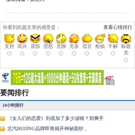
你看到此篇文章的感受是：
查看心情排行
支持
高兴
震惊
愤怒
无聊
无奈
谎言
枪稿
不解
标题
党
要闻排行
24小时排行
《女儿们的恋爱》到底加了多少滤镜？郑爽手
1
北汽BEIJING品牌即将揭开神秘面纱，
2