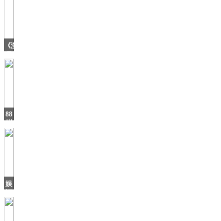
《演
员
请
就
位》
中
的
五
88
岁
老
奶
奶
以
邮
轮
娱
记
说：
宋
茜