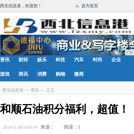
西北信息港，欢迎您！
设为首页
广告
资讯
财经
娱乐
科技
汽车
时尚
企业
游戏
商讯
消费
购物
微商
西北信息港
>>
资讯
>>
正文
和顺石油积分福利，超值！
来源：
阅读：1
2019-11-28 10:07:54