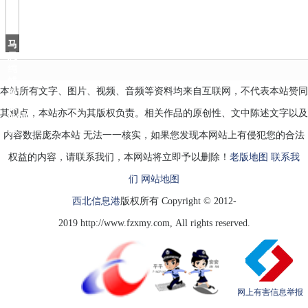
进
军
时
马
尚
思
纯
蜡
本站所有文字、图片、视频、音频等资料均来自互联网，不代表本站赞同
像
被
其观点，本站亦不为其版权负责。相关作品的原创性、文中陈述文字以及
评“业
界
内容数据庞杂本站 无法一一核实，如果您发现本网站上有侵犯您的合法
权益的内容，请联系我们，本网站将立即予以删除！
老版地图
联系我
们
网站地图
西北信息港
版权所有 Copyright © 2012-
2019 http://www.fzxmy.com, All rights reserved.
网上有害信息举报