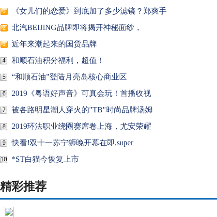
《女儿们的恋爱》到底加了多少滤镜？郑爽手
1
北汽BEIJING品牌即将揭开神秘面纱，
2
近年来潮起来的国货品牌
3
和顺石油积分福利，超值！
4
“和顺石油”登陆月亮岛核心商业区
5
2019《粤语好声音》可真会玩！首播收视
6
被各路明星潮人穿火的"TB"时尚品牌汤姆
7
2019环法职业绕圈赛席卷上海，尤安荣耀
8
快看!双十一苏宁狮晚开幕在即,super
9
*ST白猫今恢复上市
10
精彩推荐