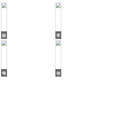
娱
李
记
宁
说：
变
宋
国
茜
潮，
进
安
军
踏
时
买
每
创
尚
买
日
意
优
人
鲜
叶
推
子
Leaf
出
前
置
仓
2