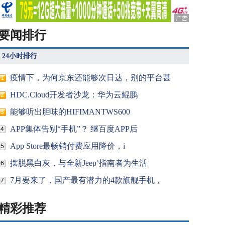
要闻排行
24小时排行
疫情下，为何京东还能够次日达，别的平台甚
1
HDC.Cloud开发者沙龙：华为云鲲鹏
2
能够听出胆味的HIFIMANTWS600
3
APP集体告别“手机”？ 继百度APP后
4
App Store最畅销付费应用降价，i
5
摆脱黑白灰，与全新Jeep⁺指南者为生活
6
7月要来了，国产最有潜力的4款旗舰手机，
7
精彩推荐