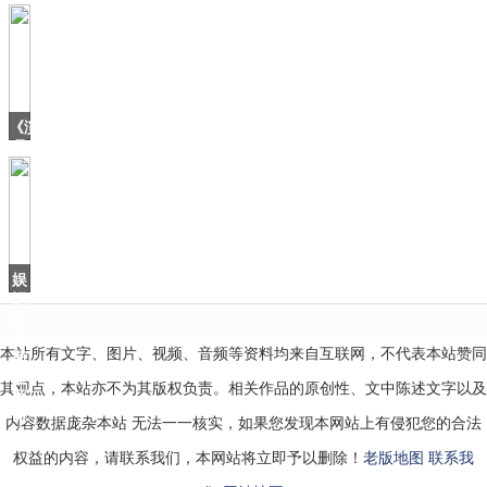
ONE
发
布
202
《演
员
请
就
位》
中
的
五
娱
记
说：
宋
本站所有文字、图片、视频、音频等资料均来自互联网，不代表本站赞同
茜
进
其观点，本站亦不为其版权负责。相关作品的原创性、文中陈述文字以及
军
时
内容数据庞杂本站 无法一一核实，如果您发现本网站上有侵犯您的合法
尚
权益的内容，请联系我们，本网站将立即予以删除！
老版地图
联系我