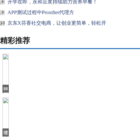
开学在即，永和豆浆持续助力营养早餐！
8
APP测试过程中Proxifier代理方
9
京东X芬香社交电商，让创业更简单，轻松开
10
精彩推荐
88
岁
老
奶
奶
以
邮
轮
理
想