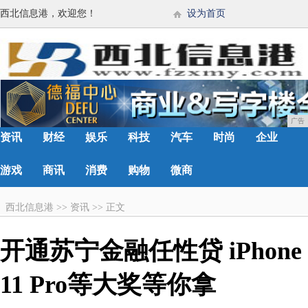
西北信息港，欢迎您！
设为首页
广告
资讯
财经
娱乐
科技
汽车
时尚
企业
游戏
商讯
消费
购物
微商
西北信息港
>>
资讯
>>
正文
开通苏宁金融任性贷 iPhone
11 Pro等大奖等你拿